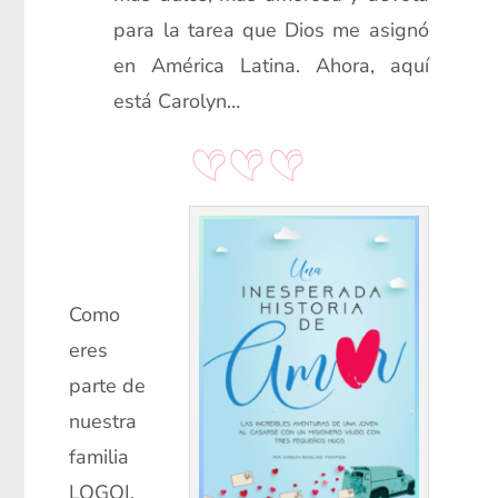
para la tarea que Dios me asignó
en América Latina. Ahora, aquí
está Carolyn…
xx
cc
Como
eres
parte de
nuestra
familia
LOGOI,