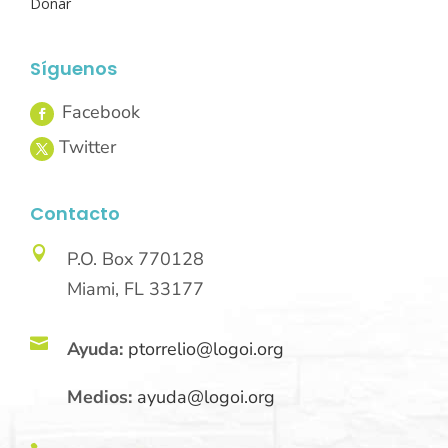
Donar
Síguenos
Contacto

P.O. Box 770128
Miami, FL 33177

Ayuda:
ptorrelio@logoi.org
Medios:
ayuda@logoi.org