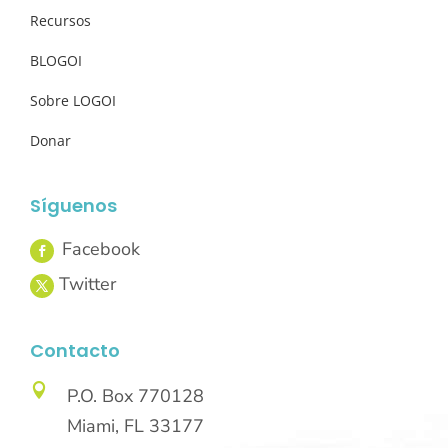
Recursos
BLOGOI
Sobre LOGOI
Donar
Síguenos
Contacto

P.O. Box 770128
Miami, FL 33177