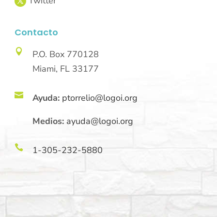
Contacto

P.O. Box 770128
Miami, FL 33177

Ayuda:
ptorrelio@logoi.org
Medios:
ayuda@logoi.org

1-305-232-5880