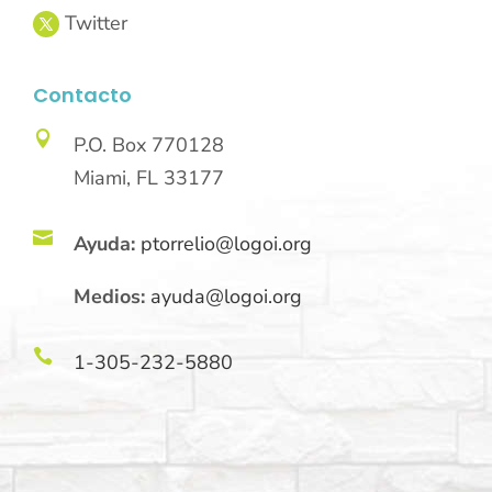
Contacto

P.O. Box 770128
Miami, FL 33177

Ayuda:
ptorrelio@logoi.org
Medios:
ayuda@logoi.org

1-305-232-5880