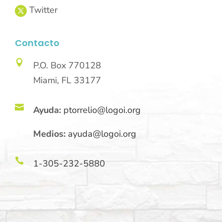
Contacto

P.O. Box 770128
Miami, FL 33177

Ayuda:
ptorrelio@logoi.org
Medios:
ayuda@logoi.org

1-305-232-5880