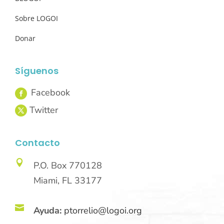
Sobre LOGOI
Donar
Síguenos
Contacto

P.O. Box 770128
Miami, FL 33177

Ayuda:
ptorrelio@logoi.org