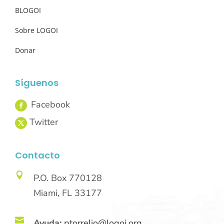
BLOGOI
Sobre LOGOI
Donar
Síguenos
Contacto

P.O. Box 770128
Miami, FL 33177

Ayuda:
ptorrelio@logoi.org