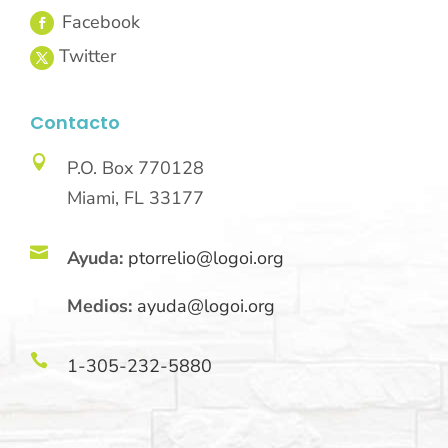
Contacto

P.O. Box 770128
Miami, FL 33177

Ayuda:
ptorrelio@logoi.org
Medios:
ayuda@logoi.org

1-305-232-5880