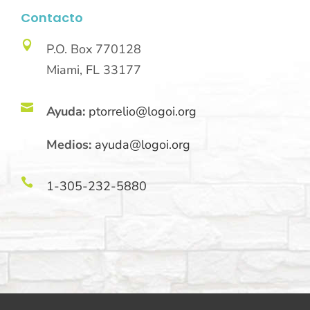
Contacto

P.O. Box 770128
Miami, FL 33177

Ayuda:
ptorrelio@logoi.org
Medios:
ayuda@logoi.org

1-305-232-5880