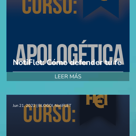
NotiFlet: Cómo defender tu fe
LEER MÁS
Jun 21, 2022
|
BLOGOI
,
NotiFLET