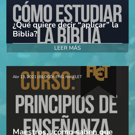
¿Qué quiere decir “aplicar” la
Biblia?
LEER MÁS
Abr 13, 2021
|
BLOGOI-ENG
,
NotiFLET
Maestros, ¿cómo saben que