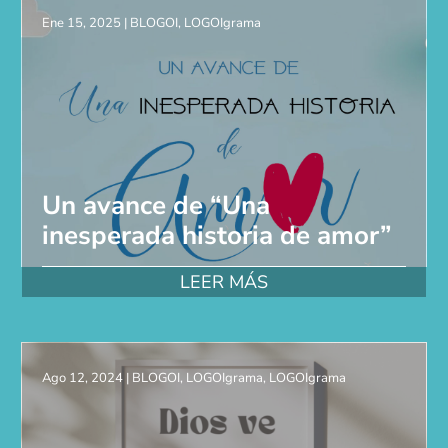
Ene 15, 2025
|
BLOGOI
,
LOGOIgrama
Un avance de “Una
inesperada historia de amor”
LEER MÁS
Ago 12, 2024
|
BLOGOI
,
LOGOIgrama
,
LOGOIgrama