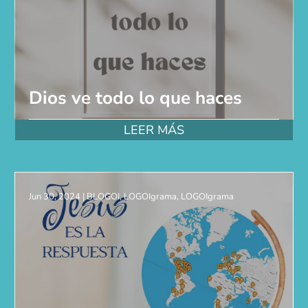
Dios ve todo lo que haces
LEER MÁS
Jun 30, 2024
|
BLOGOI
,
LOGOIgrama
,
LOGOIgrama