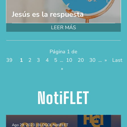
Jesús es la respuesta
LEER MÁS
Página 1 de
39
1
2
3
4
5
...
10
20
30
...
»
Last
»
NotiFLET
Ago 29, 2023
|
BLOGOI
,
NotiFLET