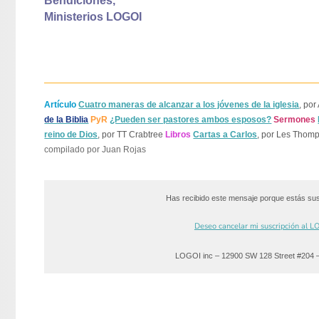
Bendiciones,
Ministerios LOGOI
Artículo
Cuatro maneras de alcanzar a los jóvenes de la iglesia
, por
de la Biblia
PyR
¿Pueden ser pastores ambos esposos?
Sermones
reino de Dios
, por TT Crabtree
Libros
Cartas a Carlos
, por Les Thom
compilado por Juan Rojas
Has recibido este mensaje porque estás su
Deseo cancelar mi suscripción al 
LOGOI inc – 12900 SW 128 Street #204 