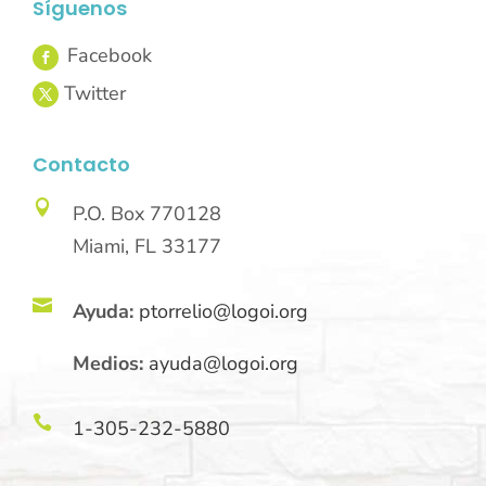
Síguenos
Contacto

P.O. Box 770128
Miami, FL 33177

Ayuda:
ptorrelio@logoi.org
Medios:
ayuda@logoi.org

1-305-232-5880