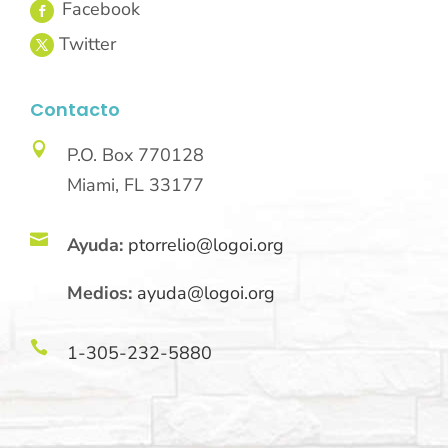
Contacto

P.O. Box 770128
Miami, FL 33177

Ayuda:
ptorrelio@logoi.org
Medios:
ayuda@logoi.org

1-305-232-5880