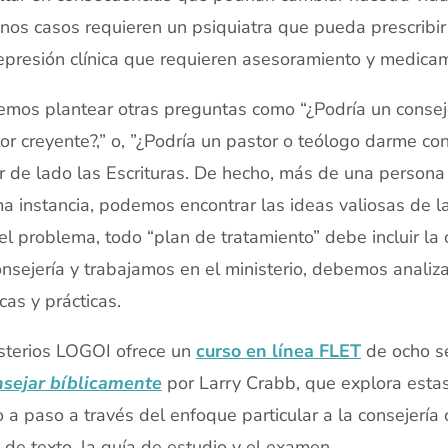
nos casos requieren un psiquiatra que pueda prescrib
epresión clínica que requieren asesoramiento y medica
mos plantear otras preguntas como “¿Podría un consej
or creyente?,” o, ”¿Podría un pastor o teólogo darme 
r de lado las Escrituras. De hecho, más de una persona
ma instancia, podemos encontrar las ideas valiosas de la
el problema, todo “plan de tratamiento” debe incluir l
onsejería y trabajamos en el ministerio, debemos analiz
icas y prácticas.
sterios LOGOI ofrece un
curso en línea FLET
de ocho se
sejar bíblicamente
por Larry Crabb, que explora estas
 a paso a través del enfoque particular a la consejería 
o de texto, la guía de estudio y el examen.