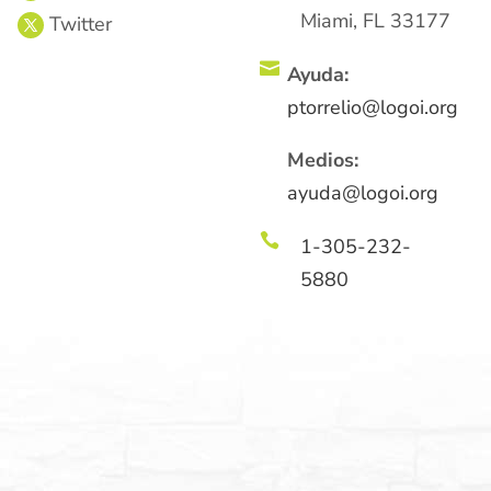
Miami, FL 33177

Ayuda:
ptorrelio@logoi.org
Medios:
ayuda@logoi.org

1-305-232-
5880