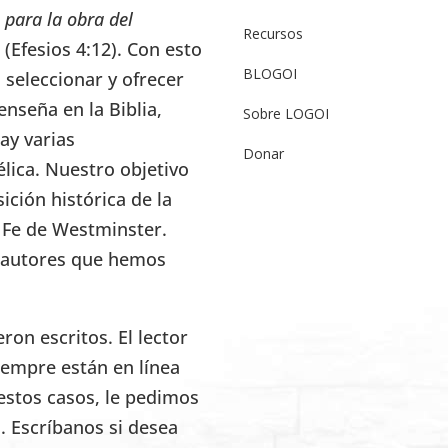
 para la obra del
Recursos
” (Efesios 4:12). Con esto
BLOGOI
seleccionar y ofrecer
enseña en la Biblia,
Sobre LOGOI
ay varias
Donar
élica. Nuestro objetivo
ición histórica de la
e Fe de Westminster.
s autores que hemos
on escritos. El lector
iempre están en línea
estos casos, le pedimos
. Escríbanos si desea