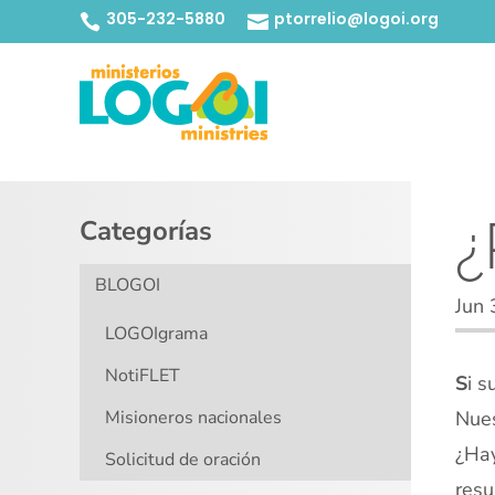
305-232-5880
ptorrelio@logoi.org


¿
Categorías
BLOGOI
Jun 
LOGOIgrama
NotiFLET
S
i s
Misioneros nacionales
Nues
¿Hay
Solicitud de oración
resu