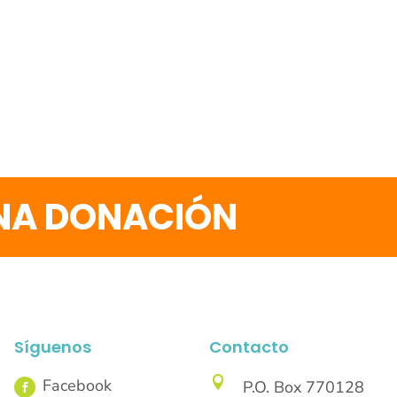
UNA DONACIÓN
Síguenos
Contacto

P.O. Box 770128