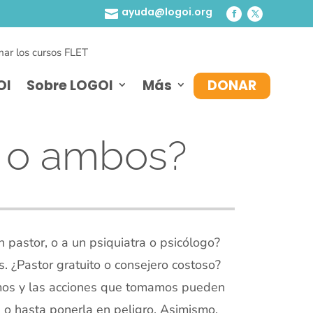
ayuda@logoi.org

ar los cursos FLET
OI
Sobre LOGOI
Más
DONAR
o o ambos?
n pastor, o a un psiquiatra o psicólogo?
s. ¿Pastor gratuito o consejero costoso?
imos y las acciones que tomamos pueden
 o hasta ponerla en peligro. Asimismo,