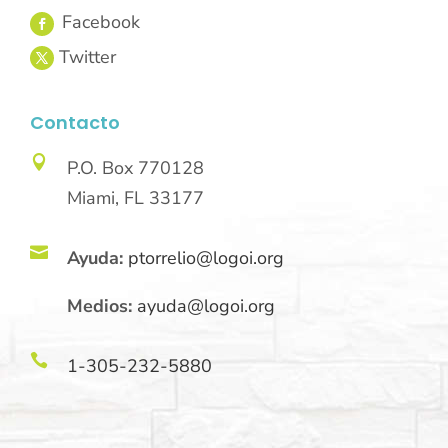
Contacto

P.O. Box 770128
Miami, FL 33177

Ayuda:
ptorrelio@logoi.org
Medios:
ayuda@logoi.org

1-305-232-5880