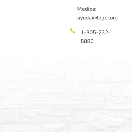
Medios:
ayuda@logoi.org

1-305-232-
5880