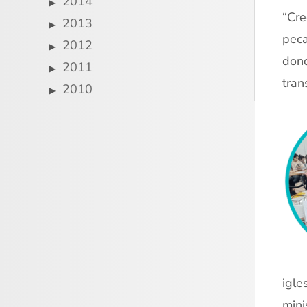
2014
“Cre
2013
peca
2012
dond
2011
tran
2010
igle
mini