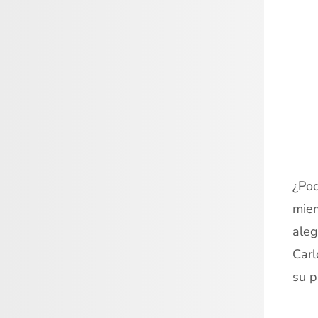
¿Pod
miem
aleg
Carl
su p