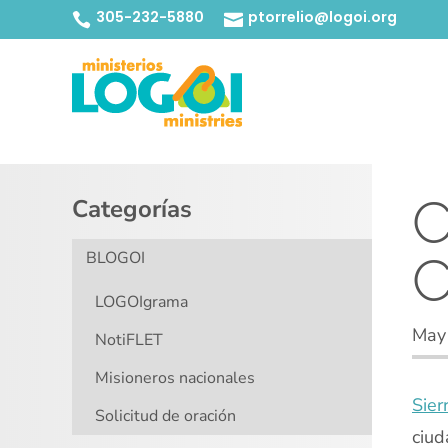
305-232-5880
ptorrelio@logoi.org


C
Categorías
C
BLOGOI
LOGOIgrama
May
NotiFLET
Misioneros nacionales
Sier
Solicitud de oración
ciud