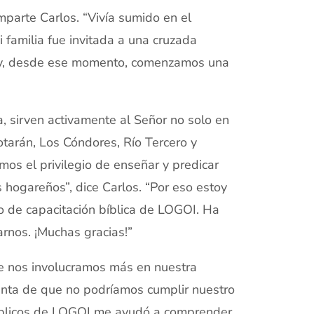
omparte Carlos. “Vivía sumido en el
 familia fue invitada a una cruzada
s y, desde ese momento, comenzamos una
a, sirven activamente al Señor no solo en
tarán, Los Cóndores, Río Tercero y
os el privilegio de enseñar y predicar
s hogareños”, dice Carlos. “Por eso estoy
io de capacitación bíblica de LOGOI. Ha
rnos. ¡Muchas gracias!”
e nos involucramos más en nuestra
uenta de que no podríamos cumplir nuestro
s bíblicos de LOGOI me ayudó a comprender