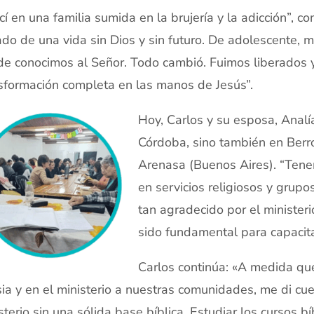
cí en una familia sumida en la brujería y la adicción”, c
do de una vida sin Dios y sin futuro. De adolescente, mi
e conocimos al Señor. Todo cambió. Fuimos liberado
sformación completa en las manos de Jesús”.
Hoy, Carlos y su esposa, Analí
Córdoba, sino también en Berro
Arenasa (Buenos Aires). “Tenem
en servicios religiosos y grupo
tan agradecido por el minister
sido fundamental para capacita
Carlos continúa: «A medida qu
sia y en el ministerio a nuestras comunidades, me di c
sterio sin una sólida base bíblica. Estudiar los curso