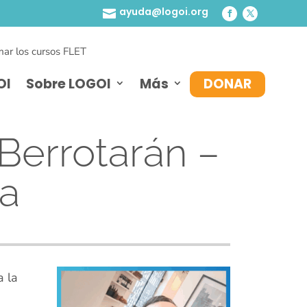
ayuda@logoi.org

ar los cursos FLET
OI
Sobre LOGOI
Más
DONAR
Berrotarán –
na
a la