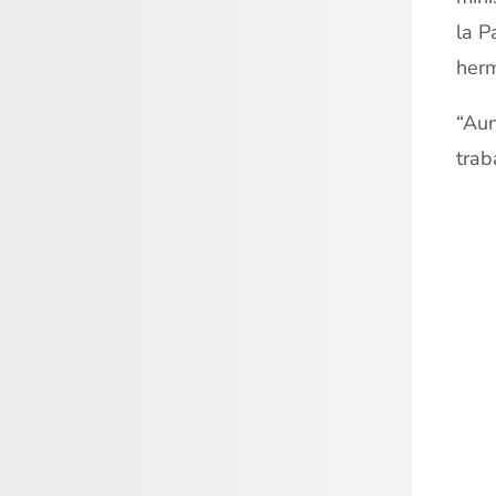
la P
herm
“Aun
trab