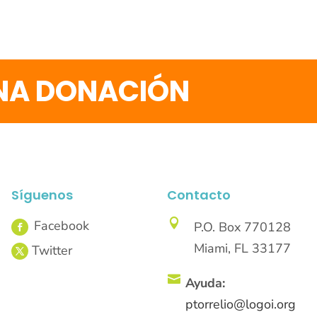
UNA DONACIÓN
Síguenos
Contacto

P.O. Box 770128
Miami, FL 33177

Ayuda:
ptorrelio@logoi.org