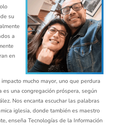
olo
 de su
palmente
ados a
amente
ran en
 un impacto mucho mayor, uno que perdura
ba es una congregación próspera, según
ález. Nos encanta escuchar las palabras
námica iglesia, donde también es maestro
te, enseña Tecnologías de la Información