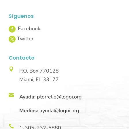
Síguenos
Contacto

P.O. Box 770128
Miami, FL 33177

Ayuda:
ptorrelio@logoi.org
Medios:
ayuda@logoi.org

1-305-232-5880