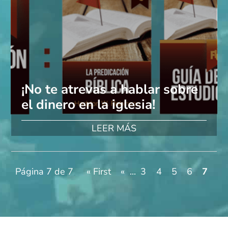
¡No te atrevas a hablar sobre
el dinero en la iglesia!
LEER MÁS
Página 7 de 7
« First
«
...
3
4
5
6
7