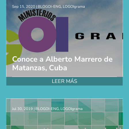
Sep 15, 2020
|
BLOGOI-ENG
,
LOGOIgrama
Conoce a Alberto Marrero de
Matanzas, Cuba
LEER MÁS
Jul 30, 2019
|
BLOGOI-ENG
,
LOGOIgrama