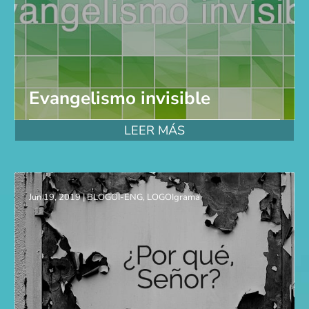
Evangelismo invisible
LEER MÁS
Jun 19, 2019
|
BLOGOI-ENG
,
LOGOIgrama