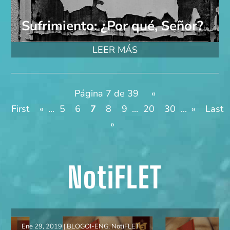
Sufrimiento: ¿Por qué, Señor?
LEER MÁS
Página 7 de 39
«
First
«
...
5
6
7
8
9
...
20
30
...
»
Last
»
NotiFLET
Ene 29, 2019
|
BLOGOI-ENG
,
NotiFLET