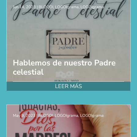
Jun 14, 2023
|
BLOGOI
,
LOGOIgrama
,
LOGOIgrama
Hablemos de nuestro Padre
celestial
LEER MÁS
May 9, 2023
|
BLOGOI
,
LOGOIgrama
,
LOGOIgrama