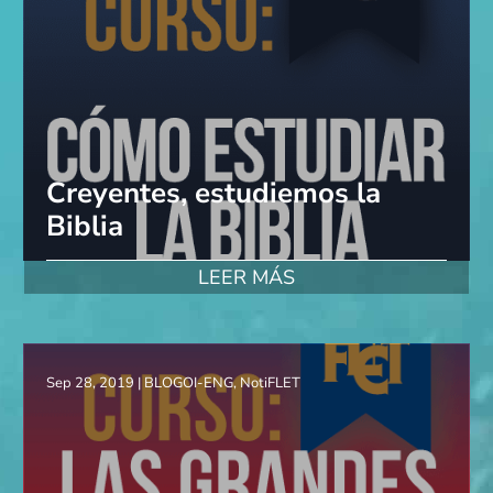
Creyentes, estudiemos la
Biblia
LEER MÁS
Sep 28, 2019
|
BLOGOI-ENG
,
NotiFLET