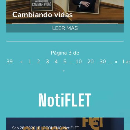
Cambiando vidas
LEER MÁS
Página 3 de
39
«
1
2
3
4
5
...
10
20
30
...
»
La
»
NotiFLET
Sep 28, 2020
|
BLOGOI-ENG
,
NotiFLET