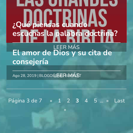
¿Qué piensas cuando
escuchas la palabra doctrina?
LEER MÁS
El amor de Dios y su cita de
consejería
LEER MÁS
Ago 28, 2019
|
BLOGOI-ENG
,
NotiFLET
Página 3 de 7
«
1
2
3
4
5
...
»
Last
»