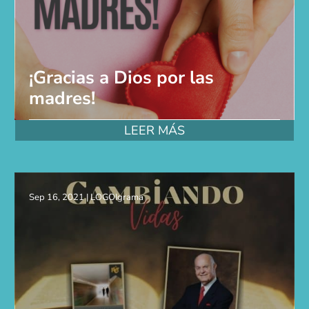
¡Gracias a Dios por las
madres!
LEER MÁS
Sep 16, 2021
|
LOGOIgrama