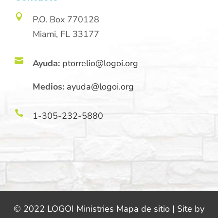

P.O. Box 770128
Miami, FL 33177

Ayuda:
ptorrelio@logoi.org
Medios:
ayuda@logoi.org

1-305-232-5880
© 2022 LOGOI Ministries Mapa de sitio | Site by