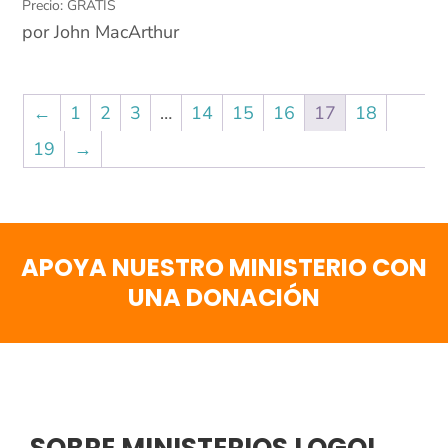
Precio: GRATIS
por John MacArthur
←
1
2
3
…
14
15
16
17
18
19
→
APOYA NUESTRO MINISTERIO CON
UNA DONACIÓN