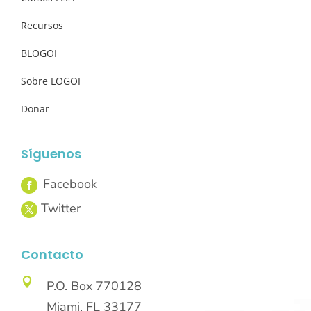
Recursos
BLOGOI
Sobre LOGOI
Donar
Síguenos
Contacto

P.O. Box 770128
Miami, FL 33177