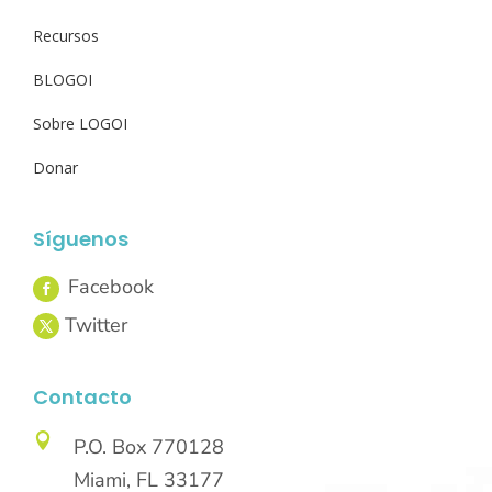
Recursos
BLOGOI
Sobre LOGOI
Donar
Síguenos
Contacto

P.O. Box 770128
Miami, FL 33177