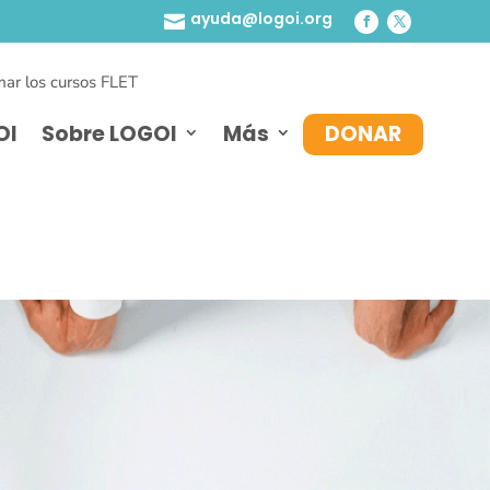
ayuda@logoi.org

ar los cursos FLET
OI
Sobre LOGOI
Más
DONAR