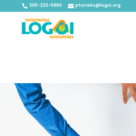
305-232-5880
ptorrelio@logoi.org

