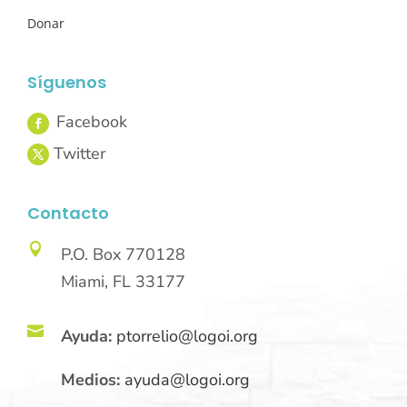
Donar
Síguenos
Contacto

P.O. Box 770128
Miami, FL 33177

Ayuda:
ptorrelio@logoi.org
Medios:
ayuda@logoi.org