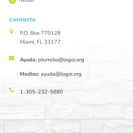
Contacto

P.O. Box 770128
Miami, FL 33177

Ayuda:
ptorrelio@logoi.org
Medios:
ayuda@logoi.org

1-305-232-5880