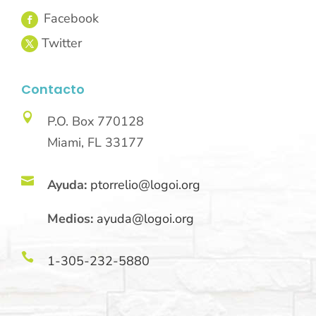
Contacto

P.O. Box 770128
Miami, FL 33177

Ayuda:
ptorrelio@logoi.org
Medios:
ayuda@logoi.org

1-305-232-5880