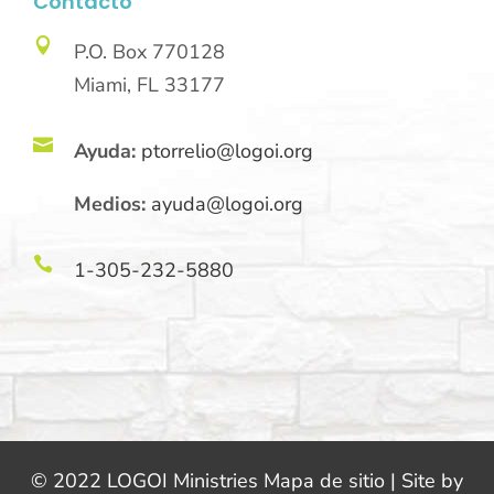
Contacto

P.O. Box 770128
Miami, FL 33177

Ayuda:
ptorrelio@logoi.org
Medios:
ayuda@logoi.org

1-305-232-5880
© 2022 LOGOI Ministries Mapa de sitio | Site by