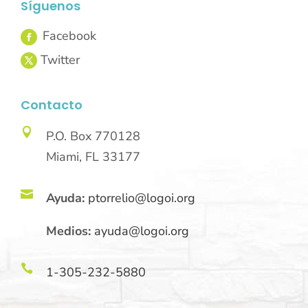
Síguenos
Contacto

P.O. Box 770128
Miami, FL 33177

Ayuda:
ptorrelio@logoi.org
Medios:
ayuda@logoi.org

1-305-232-5880