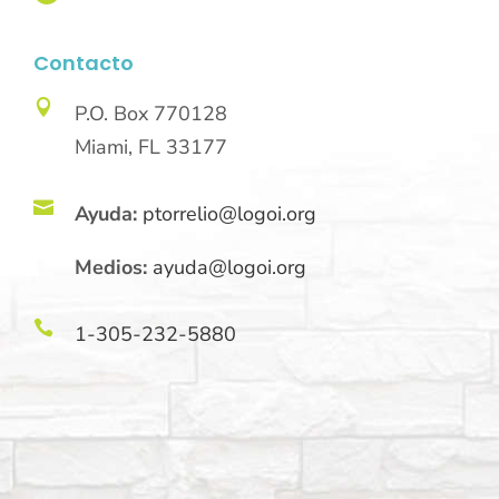
Contacto

P.O. Box 770128
Miami, FL 33177

Ayuda:
ptorrelio@logoi.org
Medios:
ayuda@logoi.org

1-305-232-5880