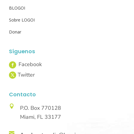
BLOGOI
Sobre LOGOI
Donar
Síguenos
Contacto

P.O. Box 770128
Miami, FL 33177
