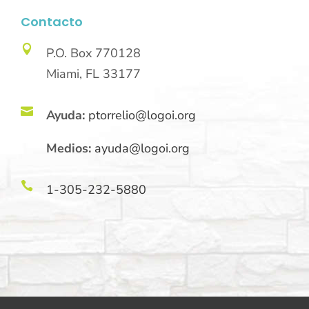
Contacto

P.O. Box 770128
Miami, FL 33177

Ayuda:
ptorrelio@logoi.org
Medios:
ayuda@logoi.org

1-305-232-5880