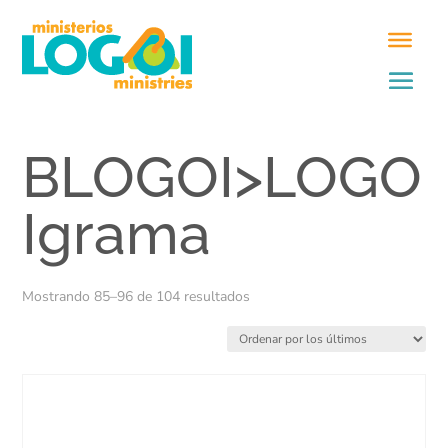
BLOGOI>LOGO
Igrama
Ordenado
Mostrando 85–96 de 104 resultados
por
los
últimos