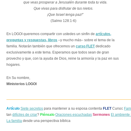
que veas prosperar a Jerusalén durante toda tu vida.
Que vivas para disfrutar de tus nietos.
¡Que Israel tenga paz!”
(Salmo 128:1-6)
En LOGOI queremos compartir con ustedes un sinfin de
artículos,
preguntas y respuestas, libros
–y mucho más– sobre el tema de la
familia. Notarán también que ofrecemos un
curso FLET
dedicado
exclusivamente a este tema. Esperamos que todos sean de gran
provecho y que, con la ayuda de Dios, reine la armonía y la paz en sus
hogares.
En Su nombre,
Ministerios LOGOI
Artículo
Siete secretos
para mantener a su esposa contenta
FLET
Curso
:
Fami
tan
difíciles de criar
?
Piénsalo
Oraciones escuchadas
Sermones
El ambiente
La familia
desde una perspectiva bíblica