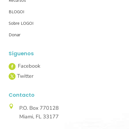
Recursos
BLOGOI
Sobre LOGOI
Donar
Síguenos
Contacto

P.O. Box 770128
Miami, FL 33177