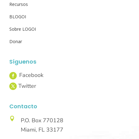
Recursos
BLOGOI
Sobre LOGOI
Donar
Síguenos
Contacto

P.O. Box 770128
Miami, FL 33177