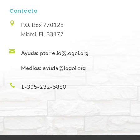
Contacto

P.O. Box 770128
Miami, FL 33177

Ayuda:
ptorrelio@logoi.org
Medios:
ayuda@logoi.org

1-305-232-5880