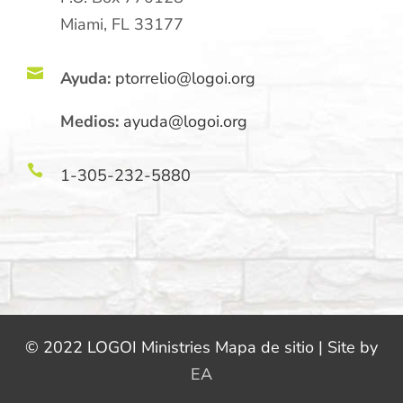
Miami, FL 33177

Ayuda:
ptorrelio@logoi.org
Medios:
ayuda@logoi.org

1-305-232-5880
© 2022 LOGOI Ministries Mapa de sitio | Site by
EA