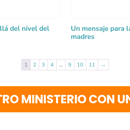
lá del nivel del
Un mensaje para l
madres
1
2
3
4
…
9
10
11
→
RO MINISTERIO CON 