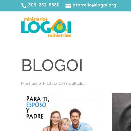
305-232-5880
ptorrelio@logoi.org


BLOGOI
Ordenado
Mostrando 1–12 de 124 resultados
por
los
últimos