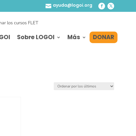
ayuda@logoi.org

ar los cursos FLET
GOI
Sobre LOGOI
Más
DONAR