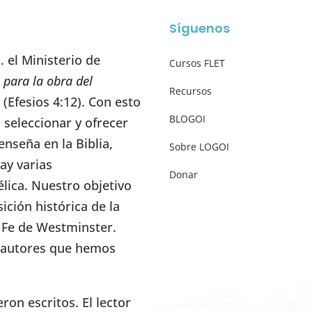
Síguenos
 el Ministerio de
Cursos FLET
 para la obra del
Recursos
” (Efesios 4:12). Con esto
BLOGOI
seleccionar y ofrecer
enseña en la Biblia,
Sobre LOGOI
ay varias
Donar
élica. Nuestro objetivo
ición histórica de la
e Fe de Westminster.
s autores que hemos
on escritos. El lector