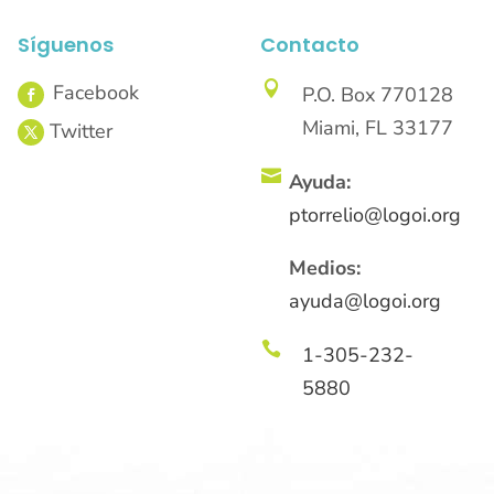
Síguenos
Contacto

P.O. Box 770128
Miami, FL 33177

Ayuda:
ptorrelio@logoi.org
Medios:
ayuda@logoi.org

1-305-232-
5880