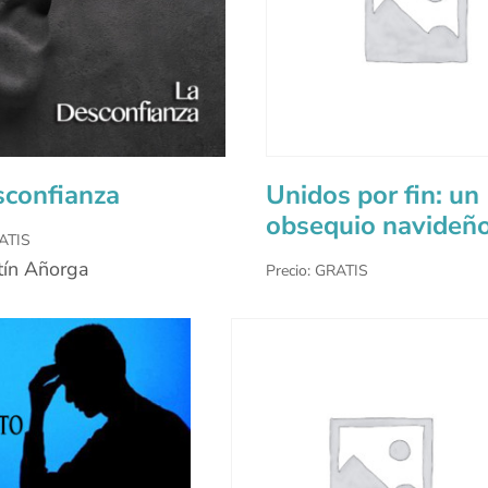
sconfianza
Unidos por fin: un
obsequio navideñ
RATIS
tín Añorga
Precio: GRATIS