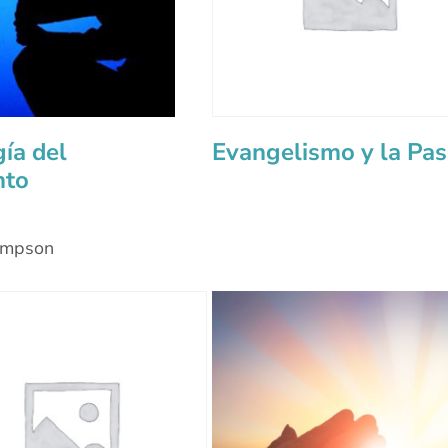
gía del
Evangelismo y la Pa
nto
ompson