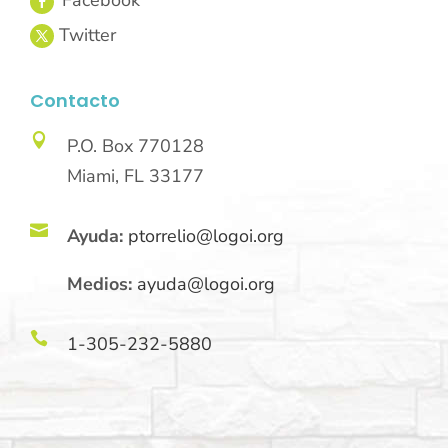
Contacto

P.O. Box 770128
Miami, FL 33177

Ayuda:
ptorrelio@logoi.org
Medios:
ayuda@logoi.org

1-305-232-5880