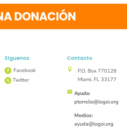
UNA DONACIÓN
Síguenos
Contacto

P.O. Box 770128
Miami, FL 33177

Ayuda:
ptorrelio@logoi.org
Medios:
ayuda@logoi.org