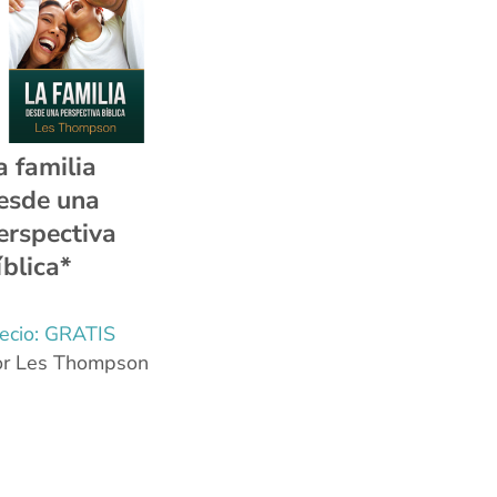
a familia
esde una
erspectiva
íblica*
ecio: GRATIS
or Les Thompson