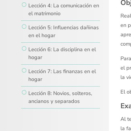
Obj
Lección 4: La comunicación en
el matrimonio
Real
en p
Lección 5: Influencias dañinas
apre
en el hogar
comp
Lección 6: La disciplina en el
hogar
Para
el p
Lección 7: Las finanzas en el
la v
hogar
El o
Lección 8: Novios, solteros,
ancianos y separados
Ex
Al t
la fa