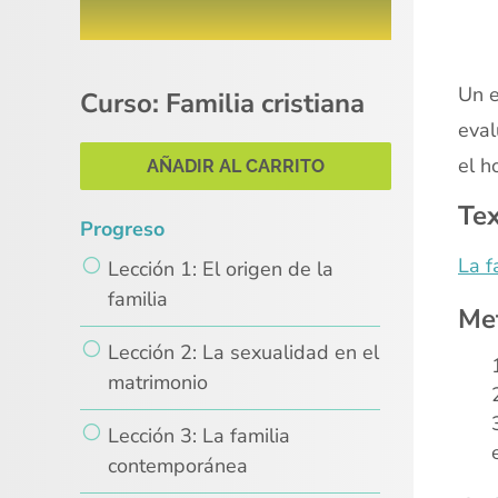
Un e
Curso: Familia cristiana
eval
el h
AÑADIR AL CARRITO
Te
Progreso
La f
Lección 1: El origen de la
familia
Me
Lección 2: La sexualidad en el
matrimonio
Lección 3: La familia
contemporánea