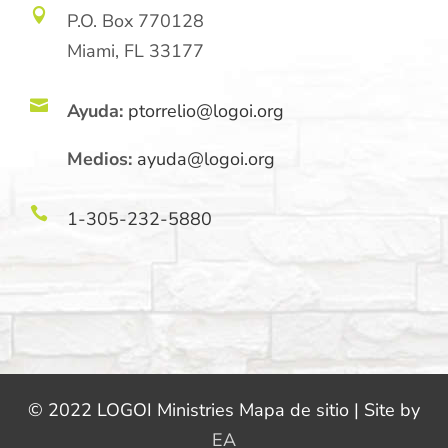

P.O. Box 770128
Miami, FL 33177

Ayuda:
ptorrelio@logoi.org
Medios:
ayuda@logoi.org

1-305-232-5880
© 2022 LOGOI Ministries Mapa de sitio | Site by
EA