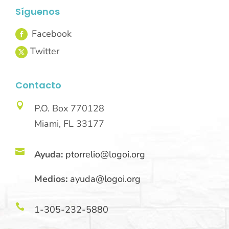
Síguenos
Contacto

P.O. Box 770128
Miami, FL 33177

Ayuda:
ptorrelio@logoi.org
Medios:
ayuda@logoi.org

1-305-232-5880