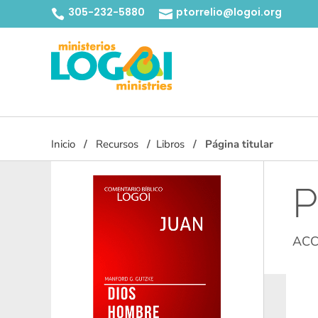
305-232-5880
ptorrelio@logoi.org


Inicio
Recursos
Libros
Página titular
P
ACC