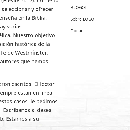
” (Efesios 4:12). Con esto
BLOGOI
seleccionar y ofrecer
enseña en la Biblia,
Sobre LOGOI
ay varias
Donar
élica. Nuestro objetivo
ición histórica de la
e Fe de Westminster.
s autores que hemos
on escritos. El lector
iempre están en línea
estos casos, le pedimos
. Escríbanos si desea
eb. Estamos a su