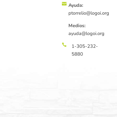

Ayuda:
ptorrelio@logoi.org
Medios:
ayuda@logoi.org

1-305-232-
5880