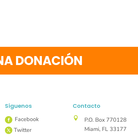
UNA DONACIÓN
Síguenos
Contacto

P.O. Box 770128
Miami, FL 33177