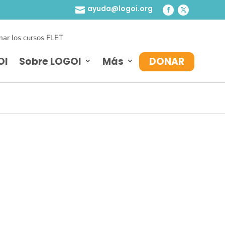
ayuda@logoi.org

ar los cursos FLET
OI
Sobre LOGOI
Más
DONAR