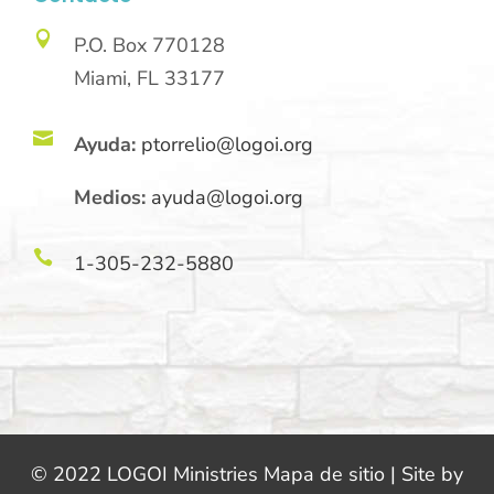

P.O. Box 770128
Miami, FL 33177

Ayuda:
ptorrelio@logoi.org
Medios:
ayuda@logoi.org

1-305-232-5880
© 2022 LOGOI Ministries Mapa de sitio | Site by