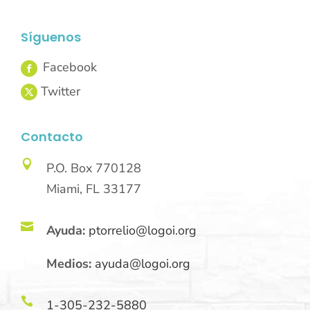
Síguenos
Contacto

P.O. Box 770128
Miami, FL 33177

Ayuda:
ptorrelio@logoi.org
Medios:
ayuda@logoi.org

1-305-232-5880