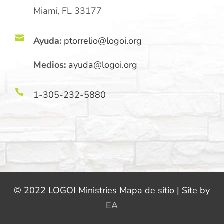
Miami, FL 33177

Ayuda:
ptorrelio@logoi.org
Medios:
ayuda@logoi.org

1-305-232-5880
© 2022 LOGOI Ministries Mapa de sitio | Site by
EA