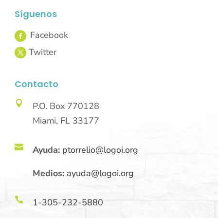
Síguenos
Contacto

P.O. Box 770128
Miami, FL 33177

Ayuda:
ptorrelio@logoi.org
Medios:
ayuda@logoi.org

1-305-232-5880