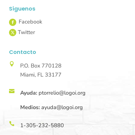
Síguenos
Contacto

P.O. Box 770128
Miami, FL 33177

Ayuda:
ptorrelio@logoi.org
Medios:
ayuda@logoi.org

1-305-232-5880