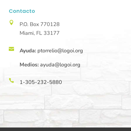
Contacto

P.O. Box 770128
Miami, FL 33177

Ayuda:
ptorrelio@logoi.org
Medios:
ayuda@logoi.org

1-305-232-5880