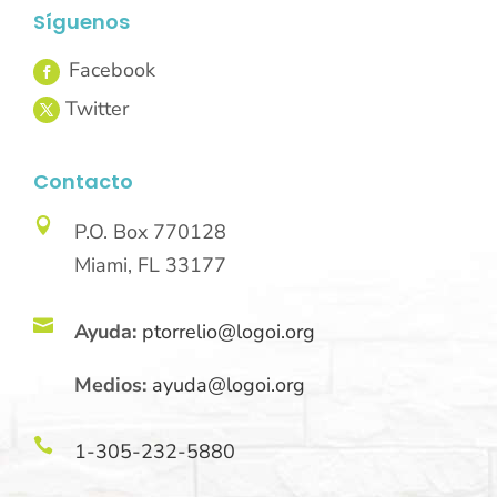
Síguenos
Contacto

P.O. Box 770128
Miami, FL 33177

Ayuda:
ptorrelio@logoi.org
Medios:
ayuda@logoi.org

1-305-232-5880