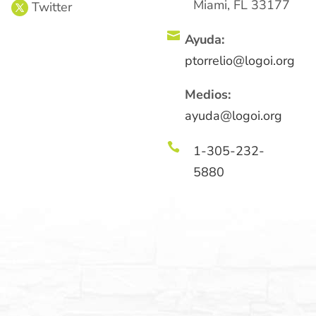
Miami, FL 33177

Ayuda:
ptorrelio@logoi.org
Medios:
ayuda@logoi.org

1-305-232-
5880