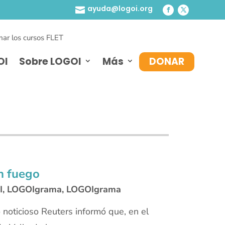
ayuda@logoi.org

ar los cursos FLET
OI
Sobre LOGOI
Más
DONAR
en fuego
I
,
LOGOIgrama
,
LOGOIgrama
o noticioso Reuters informó que, en el