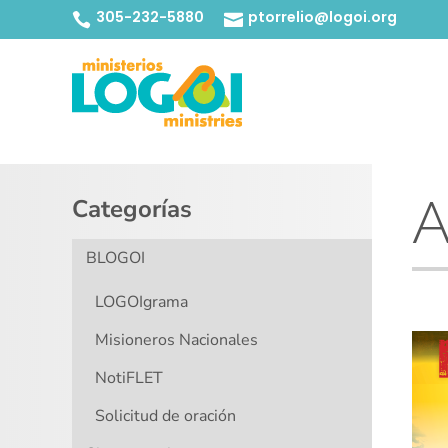
305-232-5880
ptorrelio@logoi.org


A
Categorías
BLOGOI
LOGOIgrama
Misioneros Nacionales
NotiFLET
Solicitud de oración