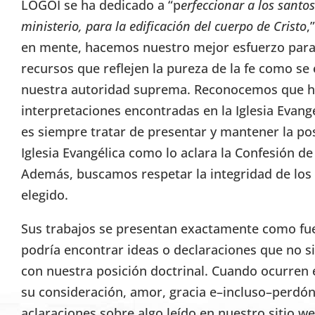
LOGOI se ha dedicado a “p
erfeccionar a los santos
ministerio, para la edificación del cuerpo de Cristo
,
en mente, hacemos nuestro mejor esfuerzo para 
recursos que reflejen la pureza de la fe como se 
nuestra autoridad suprema. Reconocemos que h
interpretaciones encontradas en la Iglesia Evang
es siempre tratar de presentar y mantener la pos
Iglesia Evangélica como lo aclara la Confesión d
Además, buscamos respetar la integridad de lo
elegido.
Sus trabajos se presentan exactamente como fuer
podría encontrar ideas o declaraciones que no s
con nuestra posición doctrinal. Cuando ocurren 
su consideración, amor, gracia e–incluso–perdón
aclaraciones sobre algo leído en nuestro sitio w