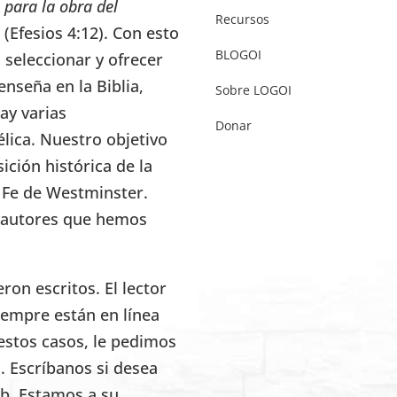
 para la obra del
Recursos
” (Efesios 4:12). Con esto
BLOGOI
seleccionar y ofrecer
enseña en la Biblia,
Sobre LOGOI
ay varias
Donar
élica. Nuestro objetivo
ición histórica de la
e Fe de Westminster.
s autores que hemos
on escritos. El lector
iempre están en línea
estos casos, le pedimos
. Escríbanos si desea
eb. Estamos a su