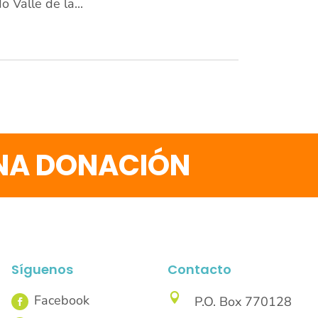
 Valle de la...
UNA DONACIÓN
Síguenos
Contacto

P.O. Box 770128