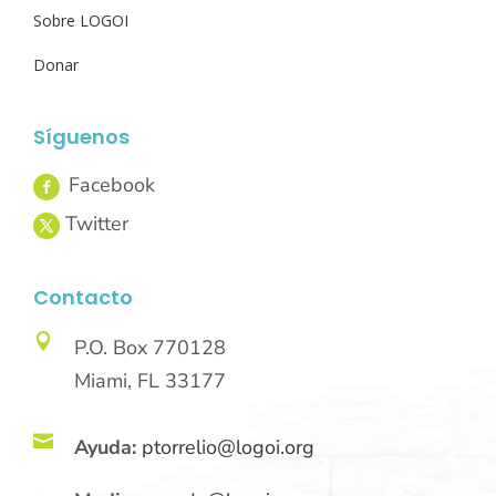
Sobre LOGOI
Donar
Síguenos
Contacto

P.O. Box 770128
Miami, FL 33177

Ayuda:
ptorrelio@logoi.org