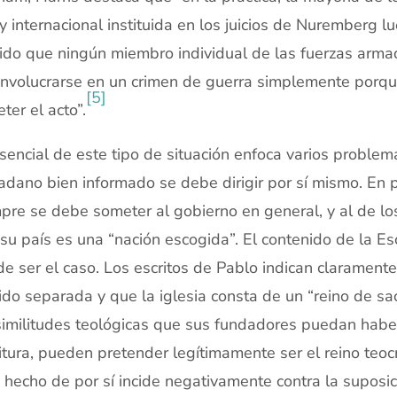
ey internacional instituida en los juicios de Nuremberg l
ido que ningún miembro individual de las fuerzas arm
involucrarse en un crimen de guerra simplemente porque
[5]
ter el acto”.
sencial de este tipo de situación enfoca varios problem
adano bien informado se debe dirigir por sí mismo. En p
pre se debe someter al gobierno en general, y al de los
su país es una “nación escogida”. El contenido de la Es
e ser el caso. Los escritos de Pablo indican claramente
ido separada y que la iglesia consta de un “reino de sa
similitudes teológicas que sus fundadores puedan habe
itura, pueden pretender legítimamente ser el reino teocrá
 hecho de por sí incide negativamente contra la suposi