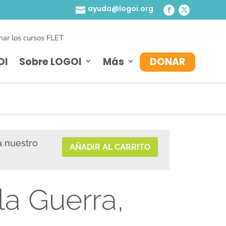
ayuda@logoi.org

ar los cursos FLET
OI
Sobre LOGOI
Más
DONAR
a nuestro
AÑADIR AL CARRITO
la Guerra,