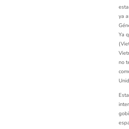
esta
ya a
Géne
Ya q
(Vie
Viet
no t
comu
Unid
Esta
inte
gobi
espa