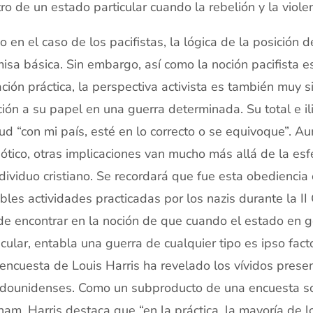
ro de un estado particular cuando la rebelión y la viol
 en el caso de los pacifistas, la lógica de la posición d
isa básica. Sin embargo, así como la noción pacifista e
ación práctica, la perspectiva activista es también muy 
ción a su papel en una guerra determinada. Su total e i
tud “con mi país, esté en lo correcto o se equivoque”. A
iótico, otras implicaciones van mucho más allá de la e
ndividuo cristiano. Se recordará que fue esta obediencia 
ibles actividades practicadas por los nazis durante la II
e encontrar en la noción de que cuando el estado en g
icular, entabla una guerra de cualquier tipo es ipso fact
encuesta de Louis Harris ha revelado los vívidos presen
dounidenses. Como un subproducto de una encuesta sobr
nam, Harris destaca que “en la práctica, la mayoría de 