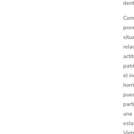
dent
Como
prem
situ
rela
acti
patr
el i
horr
pued
part
una 
esta
Viet