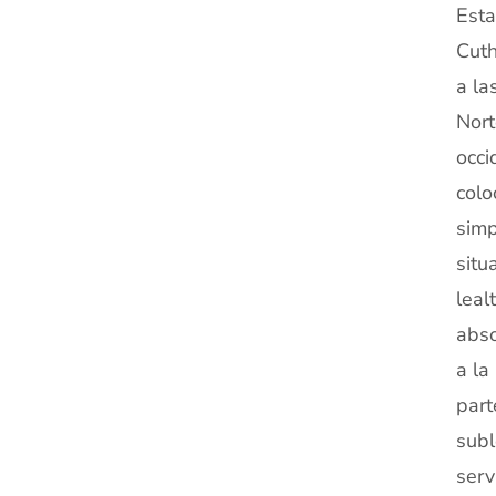
Esta
Cuth
a la
Nort
occi
colo
simp
situ
leal
abso
a la
part
subl
serv