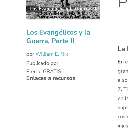
P
xx
Los Evangélicos y la
Guerra, Parte II
La 
por
William E. Nix
En e
Publicado por
gran
Precio: GRATIS
Enlaces a recursos
a so
7, T
en l
supo
cris
inju