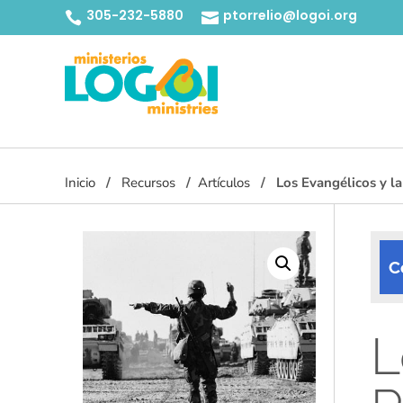
305-232-5880
ptorrelio@logoi.org


Inicio
Recursos
Artículos
Los Evangélicos y la 
C
L