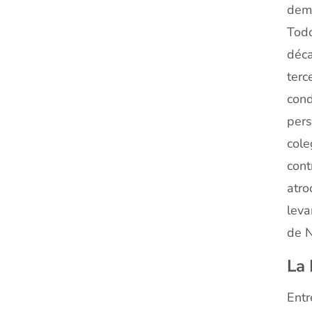
demo
Todo
déca
terc
cond
pers
cole
cont
atro
leva
de N
La 
Entr