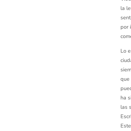
la l
sent
por 
come
Lo e
ciud
siem
que 
pued
ha s
las 
Escr
Este