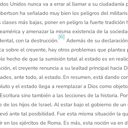
dos Unidos nunca va a errar al llamar a su ciudadanía 
bertson ha señalado muy bien los peligros del militari
s clases más bajas, poner en peligro la fuerte tradició
eamérica y amenazar la misma existencia de la sociedad
[6]
dental, con la destrucción.
Además de su declaración d
ca sobre el creyente, hay otros problemas que plantea p
le hecho de que la sumisión total al estado es en realid
ación, el creyente renuncia a su lealtad principal hacia
tades, ante todo, al estado. En resumen, está dando c
luto y el estado llega a reemplazar a Dios como objeto 
 Escritura sino también a las lecciones de la historia. P
e de los hijos de Israel. Al estar bajo el gobierno de un
evó ante tal posibilidad. Fue esta misma situación la q
ir en los ejércitos de Roma. Es más, esta noción va en d