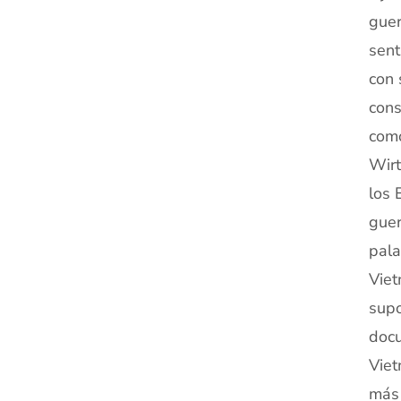
guer
sent
con 
cons
como
Wirt
los 
guer
pala
Viet
supo
docu
Viet
más 